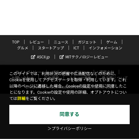
TOP
レビュー
ニュース
ガジェット
ゲーム
グルメ
スタートアップ
ICT
インフォメーション
ASCII.jp
MITテクノロジーレビュー
サイトポリシー
プライバシーポリシー
運営会社
このサイトでは、利用状況の把握や広告配信などのために、
お問い合わせ
広告掲載
スタッフ募集
電子版について
Cookieを使用してアクセスデータを取得・利用しています。これ
以降のページに遷移した場合、Cookieの設定や使用に同意したこ
©KADOKAWA ASCII Research Laboratories, Inc. 2026
とになります。Cookieの設定や使用の詳細、オプトアウトについ
ては
詳細
をご覧ください。
同意する
＞プライバシーポリシー