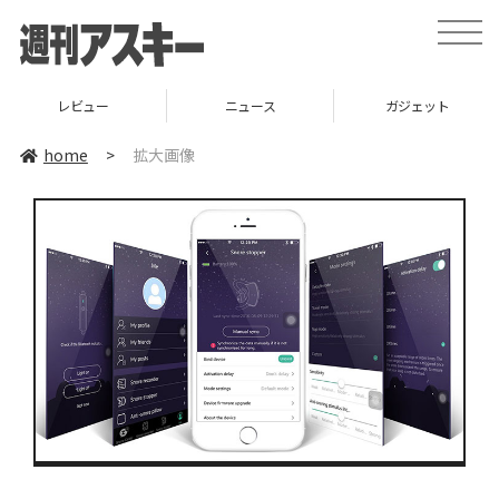
toggle
naviga
レビュー
ニュース
ガジェット
home
>
拡大画像