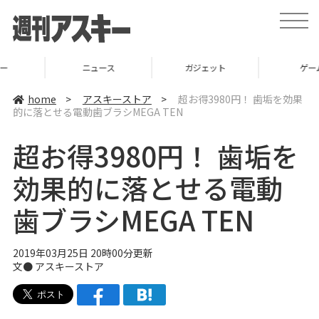
t
o
g
g
l
ニュース
ガジェット
ゲーム
e
n
a
home
>
アスキーストア
>
超お得3980円！ 歯垢を効果
v
的に落とせる電動歯ブラシMEGA TEN
i
g
a
超お得3980円！ 歯垢を
t
i
o
効果的に落とせる電動
n
歯ブラシMEGA TEN
2019年03月25日 20時00分更新
文●
アスキーストア