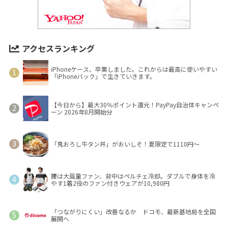
アクセスランキング
iPhoneケース、卒業しました。これからは最高に使いやすい
「iPhoneバック」で生きていきます。
【今日から】最大30％ポイント還元！PayPay自治体キャンペ
ーン 2026年8月開始分
「鬼おろし牛タン丼」がおいしそ！夏限定で1110円～
腰は大風量ファン、背中はペルチェ冷却。ダブルで身体を冷
やす1着2役のファン付きウェアが10,980円
「つながりにくい」改善なるか ドコモ、最新基地局を全国
展開へ