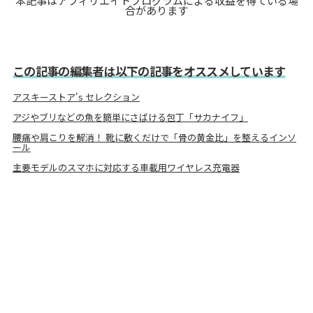
本記事はアフィリエイトプログラムによる収益を得ている場
合があります
この記事の編集者は以下の記事をオススメしています
アスキーストア's セレクション
アジやブリなどの魚を簡単にさばける包丁「サカナイフ」
腰痛や肩こりを解消！ 靴に敷くだけで「骨の黄金比」を整えるインソ
ール
主要モデルのスマホに対応する車載用ワイヤレス充電器