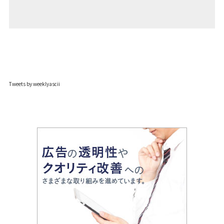
Tweets by weeklyascii