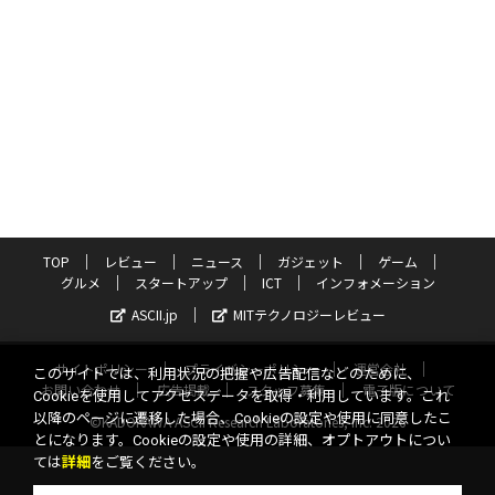
TOP
レビュー
ニュース
ガジェット
ゲーム
グルメ
スタートアップ
ICT
インフォメーション
ASCII.jp
MITテクノロジーレビュー
サイトポリシー
プライバシーポリシー
運営会社
このサイトでは、利用状況の把握や広告配信などのために、
お問い合わせ
広告掲載
スタッフ募集
電子版について
Cookieを使用してアクセスデータを取得・利用しています。これ
以降のページに遷移した場合、Cookieの設定や使用に同意したこ
©KADOKAWA ASCII Research Laboratories, Inc. 2026
とになります。Cookieの設定や使用の詳細、オプトアウトについ
ては
詳細
をご覧ください。