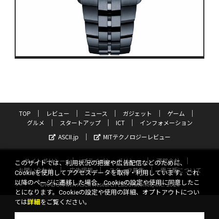
TOP
レビュー
ニュース
ガジェット
ゲーム
グルメ
スタートアップ
ICT
インフォメーション
ASCII.jp
MITテクノロジーレビュー
サイトポリシー
プライバシーポリシー
運営会社
このサイトでは、利用状況の把握や広告配信などのために、
お問い合わせ
広告掲載
スタッフ募集
電子版について
Cookieを使用してアクセスデータを取得・利用しています。これ
以降のページに遷移した場合、Cookieの設定や使用に同意したこ
©KADOKAWA ASCII Research Laboratories, Inc. 2026
とになります。Cookieの設定や使用の詳細、オプトアウトについ
ては
詳細
をご覧ください。