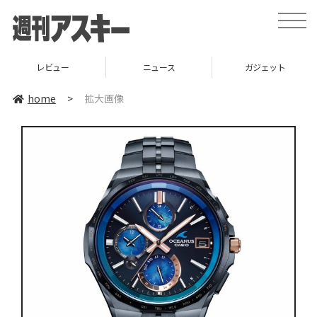
toggle
naviga
レビュー
ニュース
ガジェット
home
>
拡大画像