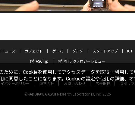
ニュース
ガジェット
ゲーム
グルメ
スタートアップ
ICT
ASCII.jp
MITテクノロジーレビュー
ために、Cookieを使用してアクセスデータを取得・利用して
使用に同意したことになります。Cookieの設定や使用の詳細、
ライバシーポリシー
運営会社
お問い合わせ
広告掲載
スタッフ
©KADOKAWA ASCII Research Laboratories, Inc. 2026