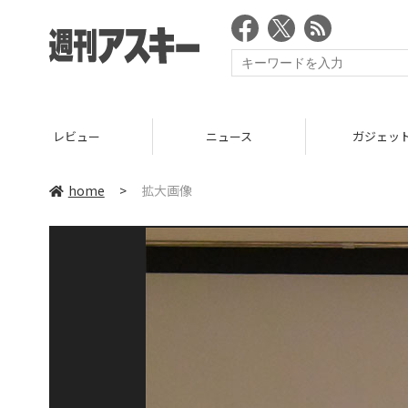
レビュー
ニュース
ガジェッ
home
>
拡大画像