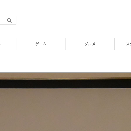
ト
ゲーム
グルメ
ス