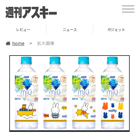
toggle
naviga
レビュー
ニュース
ガジェット
home
>
拡大画像