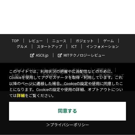
TOP
レビュー
ニュース
ガジェット
ゲーム
グルメ
スタートアップ
ICT
インフォメーション
ASCII.jp
MITテクノロジーレビュー
サイトポリシー
プライバシーポリシー
運営会社
このサイトでは、利用状況の把握や広告配信などのために、
お問い合わせ
広告掲載
スタッフ募集
電子版について
Cookieを使用してアクセスデータを取得・利用しています。これ
以降のページに遷移した場合、Cookieの設定や使用に同意したこ
©KADOKAWA ASCII Research Laboratories, Inc. 2026
とになります。Cookieの設定や使用の詳細、オプトアウトについ
ては
詳細
をご覧ください。
同意する
＞プライバシーポリシー