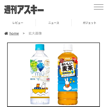
toggle
naviga
レビュー
ニュース
ガジェット
home
>
拡大画像