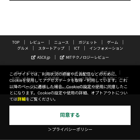
TOP
レビュー
ニュース
ガジェット
ゲーム
グルメ
スタートアップ
ICT
インフォメーション
ASCII.jp
MITテクノロジーレビュー
サイトポリシー
プライバシーポリシー
運営会社
このサイトでは、利用状況の把握や広告配信などのために、
お問い合わせ
広告掲載
スタッフ募集
電子版について
Cookieを使用してアクセスデータを取得・利用しています。これ
以降のページに遷移した場合、Cookieの設定や使用に同意したこ
©KADOKAWA ASCII Research Laboratories, Inc. 2026
とになります。Cookieの設定や使用の詳細、オプトアウトについ
ては
詳細
をご覧ください。
同意する
＞プライバシーポリシー