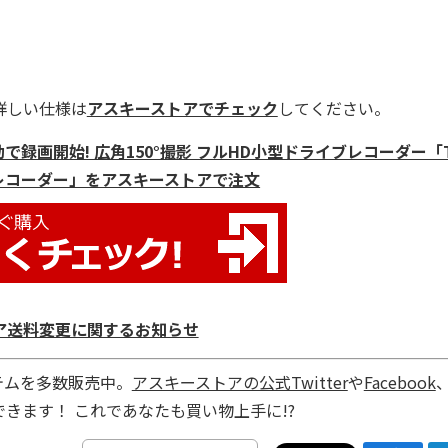
詳しい仕様は
アスキーストアでチェック
してください。
録画開始! 広角150°撮影 フルHD小型ドライブレコーダー「T
ブレコーダー」をアスキーストアで注文
ア送料変更に関するお知らせ
テムを多数販売中。
アスキーストアの公式Twitter
や
Facebook
きます！ これであなたも買い物上手に!?