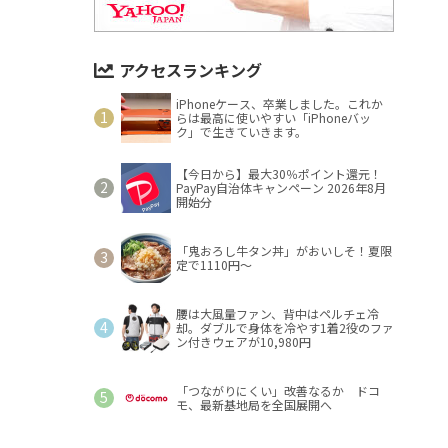
アクセスランキング
iPhoneケース、卒業しました。これか
らは最高に使いやすい「iPhoneバッ
ク」で生きていきます。
【今日から】最大30％ポイント還元！
PayPay自治体キャンペーン 2026年8月
開始分
「鬼おろし牛タン丼」がおいしそ！夏限
定で1110円～
腰は大風量ファン、背中はペルチェ冷
却。ダブルで身体を冷やす1着2役のファ
ン付きウェアが10,980円
「つながりにくい」改善なるか ドコ
モ、最新基地局を全国展開へ