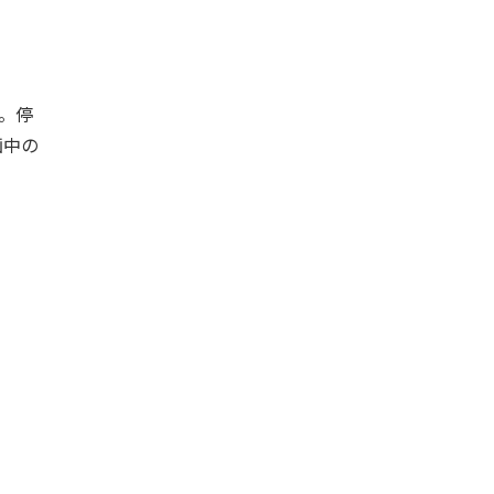
。停
画中の