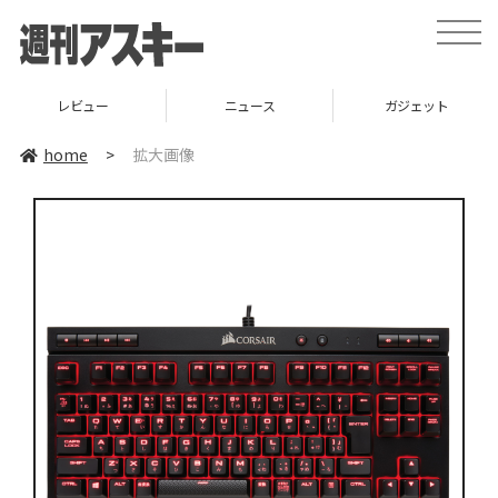
toggle
naviga
レビュー
ニュース
ガジェット
home
>
拡大画像