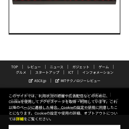
TOP
レビュー
ニュース
ガジェット
ゲーム
グルメ
スタートアップ
ICT
インフォメーション
ASCII.jp
MITテクノロジーレビュー
サイトポリシー
プライバシーポリシー
運営会社
このサイトでは、利用状況の把握や広告配信などのために、
お問い合わせ
広告掲載
スタッフ募集
電子版について
Cookieを使用してアクセスデータを取得・利用しています。これ
以降のページに遷移した場合、Cookieの設定や使用に同意したこ
©KADOKAWA ASCII Research Laboratories, Inc. 2026
とになります。Cookieの設定や使用の詳細、オプトアウトについ
ては
詳細
をご覧ください。