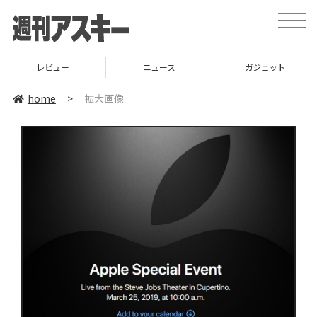
toggle
naviga
レビュー
ニュース
ガジェット
home
>
拡大画像