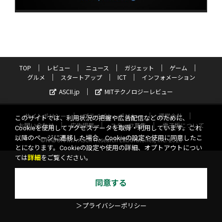
TOP
レビュー
ニュース
ガジェット
ゲーム
グルメ
スタートアップ
ICT
インフォメーション
ASCII.jp
MITテクノロジーレビュー
サイトポリシー
プライバシーポリシー
運営会社
このサイトでは、利用状況の把握や広告配信などのために、
お問い合わせ
広告掲載
スタッフ募集
電子版について
Cookieを使用してアクセスデータを取得・利用しています。これ
以降のページに遷移した場合、Cookieの設定や使用に同意したこ
©KADOKAWA ASCII Research Laboratories, Inc. 2026
とになります。Cookieの設定や使用の詳細、オプトアウトについ
ては
詳細
をご覧ください。
同意する
＞プライバシーポリシー