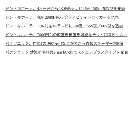
ドン・キホーテ、4万円台から4K液晶テレビ43V／50V／58V型を発売
ドン・キホーテ、税別2980円のアクティビティトラッカーを発売
ドン・キホーテ、HDR対応4Kテレビに50V型／55V型／60V型を追加
ドン・キホーテ、7000円台の縦置き横置き可能なテレビ用スピーカー
パナソニック、約8分の連続使用などができる衣類スチーマー2機種
パナソニック 建築照明器具SmartArchiでスクエアプラスタイプを発表