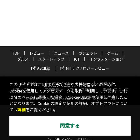
TOP
レビュー
ニュース
ガジェット
ゲーム
グルメ
スタートアップ
ICT
インフォメーション
ASCII.jp
MITテクノロジーレビュー
サイトポリシー
プライバシーポリシー
運営会社
このサイトでは、利用状況の把握や広告配信などのために、
お問い合わせ
広告掲載
スタッフ募集
電子版について
Cookieを使用してアクセスデータを取得・利用しています。これ
以降のページに遷移した場合、Cookieの設定や使用に同意したこ
©KADOKAWA ASCII Research Laboratories, Inc. 2026
とになります。Cookieの設定や使用の詳細、オプトアウトについ
ては
詳細
をご覧ください。
同意する