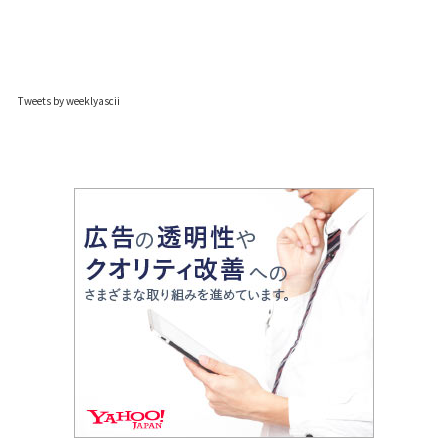
Tweets by weeklyascii