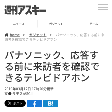
t
o
g
g
l
ニュース
ガジェット
ゲーム
e
n
a
home
>
ガジェット
>
パナソニック、応答する前に来
v
訪者を確認できるテレビドアホン
i
g
a
パナソニック、応答す
t
i
o
る前に来訪者を確認で
n
きるテレビドアホン
2019年03月12日 17時20分更新
文● ラモス/ASCII