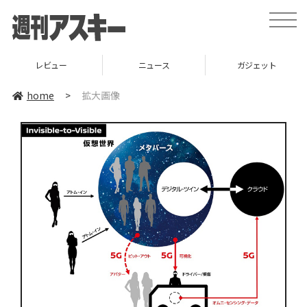
toggle
naviga
レビュー
ニュース
ガジェット
home
>
拡大画像