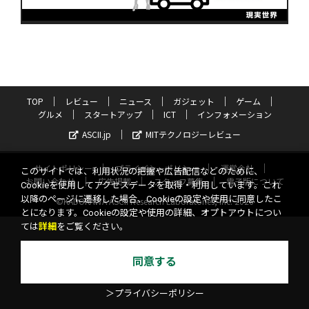
TOP
レビュー
ニュース
ガジェット
ゲーム
グルメ
スタートアップ
ICT
インフォメーション
ASCII.jp
MITテクノロジーレビュー
サイトポリシー
プライバシーポリシー
運営会社
このサイトでは、利用状況の把握や広告配信などのために、
お問い合わせ
広告掲載
スタッフ募集
電子版について
Cookieを使用してアクセスデータを取得・利用しています。これ
以降のページに遷移した場合、Cookieの設定や使用に同意したこ
©KADOKAWA ASCII Research Laboratories, Inc. 2026
とになります。Cookieの設定や使用の詳細、オプトアウトについ
ては
詳細
をご覧ください。
同意する
＞プライバシーポリシー