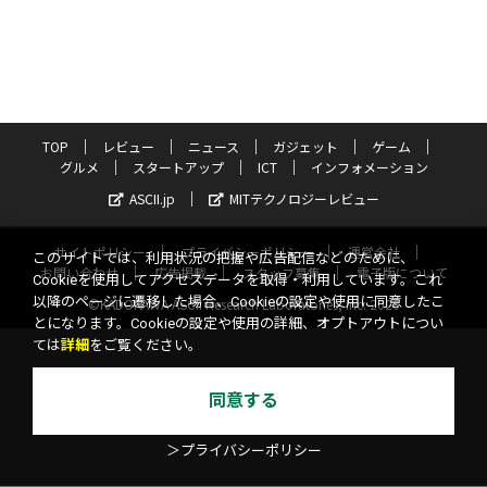
TOP
レビュー
ニュース
ガジェット
ゲーム
グルメ
スタートアップ
ICT
インフォメーション
ASCII.jp
MITテクノロジーレビュー
サイトポリシー
プライバシーポリシー
運営会社
このサイトでは、利用状況の把握や広告配信などのために、
お問い合わせ
広告掲載
スタッフ募集
電子版について
Cookieを使用してアクセスデータを取得・利用しています。これ
以降のページに遷移した場合、Cookieの設定や使用に同意したこ
©KADOKAWA ASCII Research Laboratories, Inc. 2026
とになります。Cookieの設定や使用の詳細、オプトアウトについ
ては
詳細
をご覧ください。
同意する
＞プライバシーポリシー