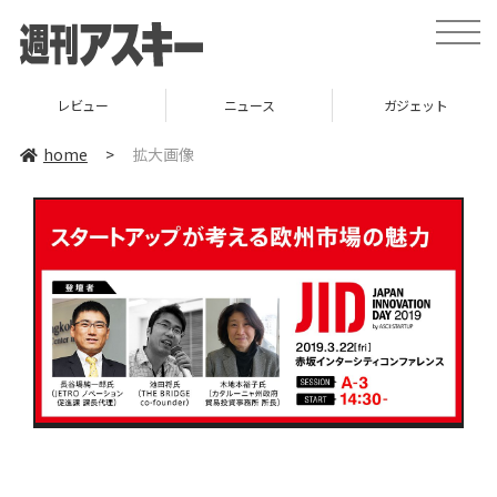
toggle
naviga
レビュー
ニュース
ガジェット
home
>
拡大画像