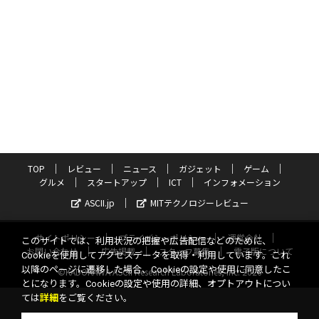
TOP
レビュー
ニュース
ガジェット
ゲーム
グルメ
スタートアップ
ICT
インフォメーション
ASCII.jp
MITテクノロジーレビュー
サイトポリシー
プライバシーポリシー
運営会社
このサイトでは、利用状況の把握や広告配信などのために、
お問い合わせ
広告掲載
スタッフ募集
電子版について
Cookieを使用してアクセスデータを取得・利用しています。これ
以降のページに遷移した場合、Cookieの設定や使用に同意したこ
©KADOKAWA ASCII Research Laboratories, Inc. 2026
とになります。Cookieの設定や使用の詳細、オプトアウトについ
ては
詳細
をご覧ください。