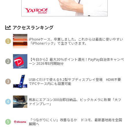
アクセスランキング
iPhoneケース、卒業しました。これからは最高に使いやすい
「iPhoneバック」で生きていきます。
【今日から】最大30％ポイント還元！PayPay自治体キャンペ
ーン 2026年8月開始分
USB-Cだけで使える9.2型サブディスプレイ登場 HDMI不要
でPCケース内にも設置可能
熊本にエアコン300台即日納品、ビックカメラに称賛「大フ
ァインプレー」
「つながりにくい」改善なるか ドコモ、最新基地局を全国
展開へ