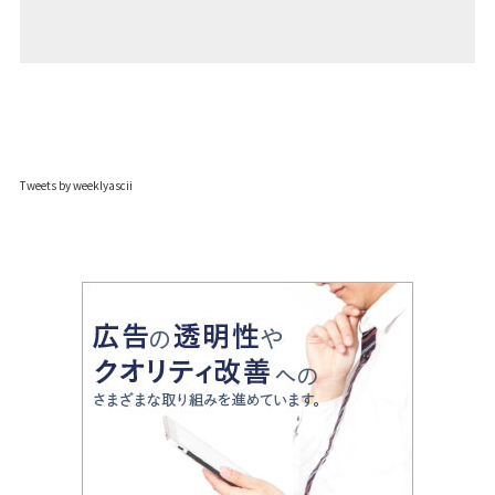
Tweets by weeklyascii