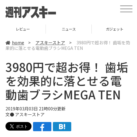
t
o
g
g
l
ニュース
ガジェット
ゲーム
e
n
a
home
>
アスキーストア
>
3980円で超お得！ 歯垢を効
v
果的に落とせる電動歯ブラシMEGA TEN
i
g
a
3980円で超お得！ 歯垢
t
i
o
を効果的に落とせる電
n
動歯ブラシMEGA TEN
2019年03月03日 21時00分更新
文●
アスキーストア