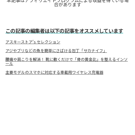
本記事はアフィリエイトプログラムによる収益を得ている場
合があります
この記事の編集者は以下の記事をオススメしています
アスキーストア's セレクション
アジやブリなどの魚を簡単にさばける包丁「サカナイフ」
腰痛や肩こりを解消！ 靴に敷くだけで「骨の黄金比」を整えるインソ
ール
主要モデルのスマホに対応する車載用ワイヤレス充電器