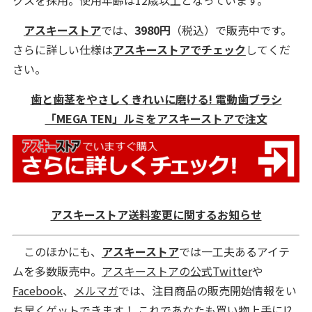
アスキーストア
では、
3980円
（税込）で販売中です。
さらに詳しい仕様は
アスキーストアでチェック
してくだ
さい。
歯と歯茎をやさしくきれいに磨ける! 電動歯ブラシ
「MEGA TEN」ルミをアスキーストアで注文
アスキーストア送料変更に関するお知らせ
このほかにも、
アスキーストア
では一工夫あるアイテ
ムを多数販売中。
アスキーストアの公式Twitter
や
Facebook
、
メルマガ
では、注目商品の販売開始情報をい
ち早くゲットできます！ これであなたも買い物上手に!?