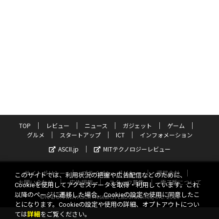
TOP
レビュー
ニュース
ガジェット
ゲーム
グルメ
スタートアップ
ICT
インフォメーション
ASCII.jp
MITテクノロジーレビュー
サイトポリシー
プライバシーポリシー
運営会社
このサイトでは、利用状況の把握や広告配信などのために、
お問い合わせ
広告掲載
スタッフ募集
電子版について
Cookieを使用してアクセスデータを取得・利用しています。これ
以降のページに遷移した場合、Cookieの設定や使用に同意したこ
©KADOKAWA ASCII Research Laboratories, Inc. 2026
とになります。Cookieの設定や使用の詳細、オプトアウトについ
ては
詳細
をご覧ください。