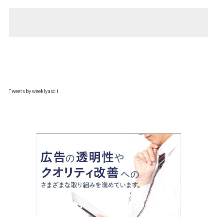
Tweets by weeklyascii