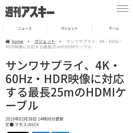
t
o
g
g
l
ニュース
ガジェット
ゲーム
e
n
a
home
>
ガジェット
>
サンワサプライ、4K・60Hz・
v
HDR映像に対応する最長25mのHDMIケーブル
i
g
a
サンワサプライ、4K・
t
i
o
60Hz・HDR映像に対応
n
する最長25mのHDMIケ
ーブル
2019年02月28日 14時00分更新
文● ラモス/ASCII