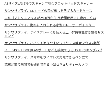
A3サイズが3.8秒でスキャン可能なフラットベッドスキャナー
サンワサプライ、SDカードの飛び出しを防げるカードケース
エルゴノミクスマウスが2480円から 長時間使用でも疲れにくい
サンワサプライ、財布に入れられる小型のレーザーポインター
サンワサプライ、ディスプレーにも使える上下昇降機能付き壁寄せス
タンド
サンワサプライ、小さくて握りやすいワイヤレス静音マウス2機種
ノートPCにHDMIやLANポートなどを接続できるUSBドッキングハブ
サンワサプライ、スマホをワイヤレス充電できるペン立て
乾電池式で暗闇でも撮影できる小型セキュリティーカメラ