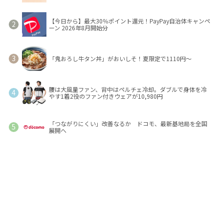
【今日から】最大30％ポイント還元！PayPay自治体キャンペ
ーン 2026年8月開始分
「鬼おろし牛タン丼」がおいしそ！夏限定で1110円～
腰は大風量ファン、背中はペルチェ冷却。ダブルで身体を冷
やす1着2役のファン付きウェアが10,980円
「つながりにくい」改善なるか ドコモ、最新基地局を全国
展開へ