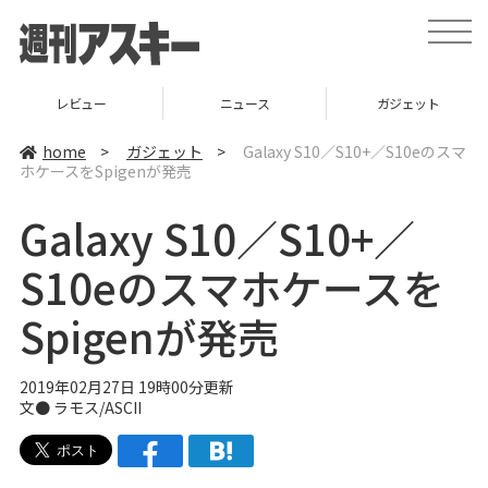
t
o
g
g
l
ニュース
ガジェット
ゲーム
e
n
a
home
>
ガジェット
>
Galaxy S10／S10+／S10eのスマ
v
ホケースをSpigenが発売
i
g
a
Galaxy S10／S10+／
t
i
o
S10eのスマホケースを
n
Spigenが発売
2019年02月27日 19時00分更新
文● ラモス/ASCII