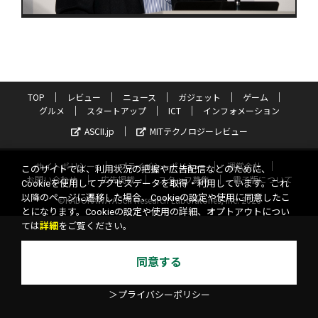
TOP
レビュー
ニュース
ガジェット
ゲーム
グルメ
スタートアップ
ICT
インフォメーション
ASCII.jp
MITテクノロジーレビュー
サイトポリシー
プライバシーポリシー
運営会社
このサイトでは、利用状況の把握や広告配信などのために、
お問い合わせ
広告掲載
スタッフ募集
電子版について
Cookieを使用してアクセスデータを取得・利用しています。これ
以降のページに遷移した場合、Cookieの設定や使用に同意したこ
©KADOKAWA ASCII Research Laboratories, Inc. 2026
とになります。Cookieの設定や使用の詳細、オプトアウトについ
ては
詳細
をご覧ください。
同意する
＞プライバシーポリシー