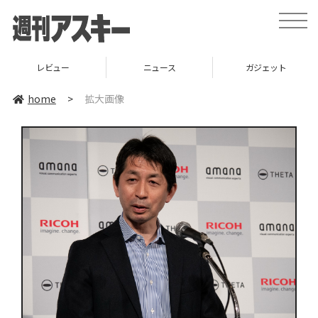
toggle
naviga
レビュー
ニュース
ガジェット
home
>
拡大画像