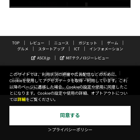
TOP
レビュー
ニュース
ガジェット
ゲーム
グルメ
スタートアップ
ICT
インフォメーション
ASCII.jp
MITテクノロジーレビュー
サイトポリシー
プライバシーポリシー
運営会社
このサイトでは、利用状況の把握や広告配信などのために、
お問い合わせ
広告掲載
スタッフ募集
電子版について
Cookieを使用してアクセスデータを取得・利用しています。これ
以降のページに遷移した場合、Cookieの設定や使用に同意したこ
©KADOKAWA ASCII Research Laboratories, Inc. 2026
とになります。Cookieの設定や使用の詳細、オプトアウトについ
ては
詳細
をご覧ください。
同意する
＞プライバシーポリシー