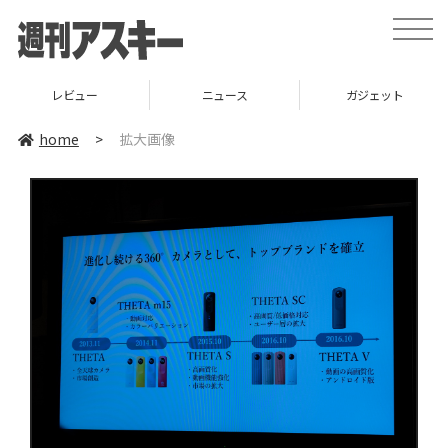
toggle
naviga
レビュー
ニュース
ガジェット
home
>
拡大画像