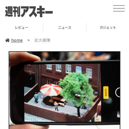
toggle
naviga
レビュー
ニュース
ガジェット
home
>
拡大画像