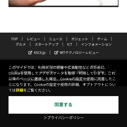
TOP
レビュー
ニュース
ガジェット
ゲーム
グルメ
スタートアップ
ICT
インフォメーション
ASCII.jp
MITテクノロジーレビュー
サイトポリシー
プライバシーポリシー
運営会社
このサイトでは、利用状況の把握や広告配信などのために、
お問い合わせ
広告掲載
スタッフ募集
電子版について
Cookieを使用してアクセスデータを取得・利用しています。これ
以降のページに遷移した場合、Cookieの設定や使用に同意したこ
©KADOKAWA ASCII Research Laboratories, Inc. 2026
とになります。Cookieの設定や使用の詳細、オプトアウトについ
ては
詳細
をご覧ください。
同意する
＞プライバシーポリシー