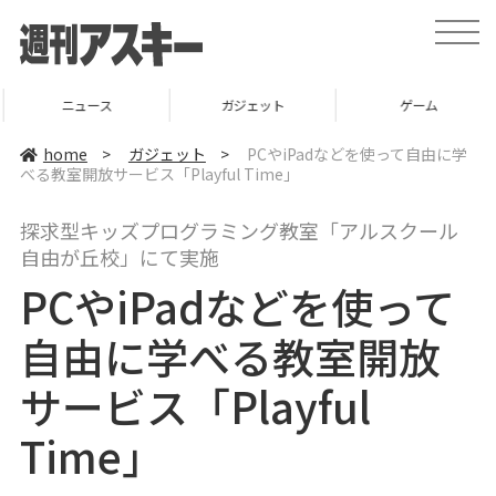
t
o
g
g
l
ニュース
ガジェット
ゲーム
e
n
a
home
>
ガジェット
>
PCやiPadなどを使って自由に学
v
べる教室開放サービス「Playful Time」
i
g
a
探求型キッズプログラミング教室「アルスクール
t
i
自由が丘校」にて実施
o
n
PCやiPadなどを使って
自由に学べる教室開放
サービス「Playful
Time」