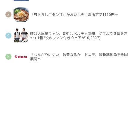
「鬼おろし牛タン丼」がおいしそ！夏限定で1110円～
腰は大風量ファン、背中はペルチェ冷却。ダブルで身体を冷
やす1着2役のファン付きウェアが10,980円
「つながりにくい」改善なるか ドコモ、最新基地局を全国
展開へ