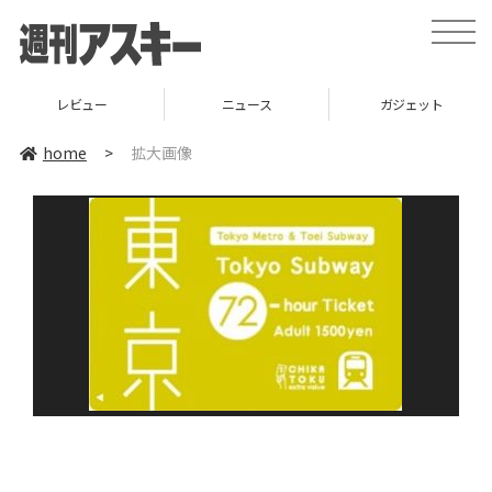
toggle
naviga
レビュー
ニュース
ガジェット
home
>
拡大画像