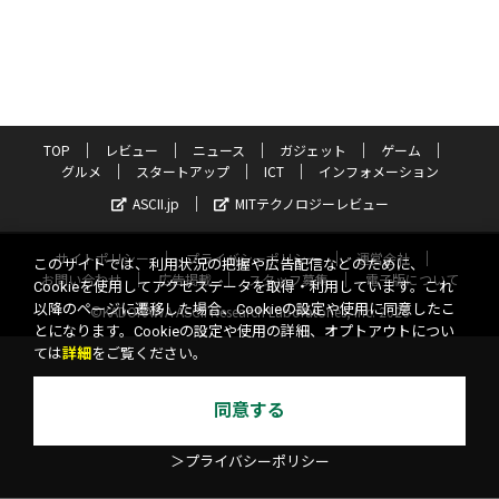
TOP
レビュー
ニュース
ガジェット
ゲーム
グルメ
スタートアップ
ICT
インフォメーション
ASCII.jp
MITテクノロジーレビュー
サイトポリシー
プライバシーポリシー
運営会社
このサイトでは、利用状況の把握や広告配信などのために、
お問い合わせ
広告掲載
スタッフ募集
電子版について
Cookieを使用してアクセスデータを取得・利用しています。これ
以降のページに遷移した場合、Cookieの設定や使用に同意したこ
©KADOKAWA ASCII Research Laboratories, Inc. 2026
とになります。Cookieの設定や使用の詳細、オプトアウトについ
ては
詳細
をご覧ください。
同意する
＞プライバシーポリシー