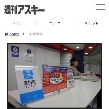
toggle
naviga
レビュー
ニュース
ガジェット
home
>
拡大画像