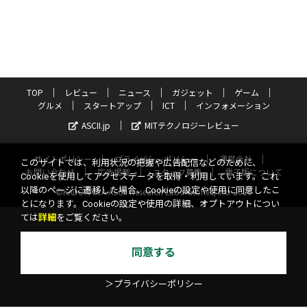
TOP
レビュー
ニュース
ガジェット
ゲーム
グルメ
スタートアップ
ICT
インフォメーション
ASCII.jp
MITテクノロジーレビュー
サイトポリシー
プライバシーポリシー
運営会社
このサイトでは、利用状況の把握や広告配信などのために、
お問い合わせ
広告掲載
スタッフ募集
電子版について
Cookieを使用してアクセスデータを取得・利用しています。これ
以降のページに遷移した場合、Cookieの設定や使用に同意したこ
©KADOKAWA ASCII Research Laboratories, Inc. 2026
とになります。Cookieの設定や使用の詳細、オプトアウトについ
ては
詳細
をご覧ください。
同意する
＞プライバシーポリシー