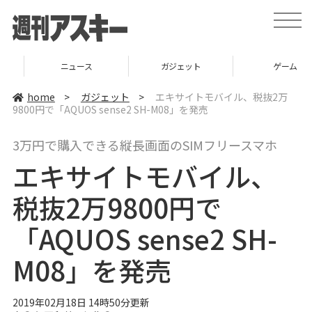
t
o
g
g
l
ニュース
ガジェット
ゲーム
e
n
a
home
>
ガジェット
>
エキサイトモバイル、税抜2万
v
9800円で「AQUOS sense2 SH-M08」を発売
i
g
a
3万円で購入できる縦長画面のSIMフリースマホ
t
i
エキサイトモバイル、
o
n
税抜2万9800円で
「AQUOS sense2 SH-
M08」を発売
2019年02月18日 14時50分更新