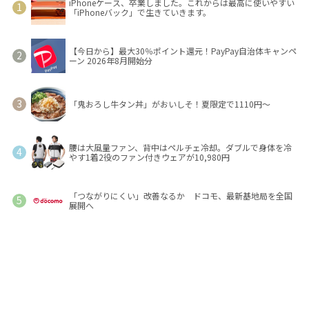
iPhoneケース、卒業しました。これからは最高に使いやすい
「iPhoneバック」で生きていきます。
【今日から】最大30％ポイント還元！PayPay自治体キャンペ
ーン 2026年8月開始分
「鬼おろし牛タン丼」がおいしそ！夏限定で1110円～
腰は大風量ファン、背中はペルチェ冷却。ダブルで身体を冷
やす1着2役のファン付きウェアが10,980円
「つながりにくい」改善なるか ドコモ、最新基地局を全国
展開へ