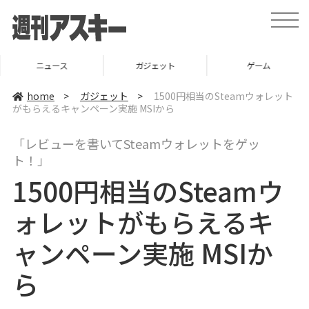
t
o
g
g
l
ニュース
ガジェット
ゲーム
e
n
a
home
>
ガジェット
>
1500円相当のSteamウォレット
v
がもらえるキャンペーン実施 MSIから
i
g
a
「レビューを書いてSteamウォレットをゲッ
t
i
ト！」
o
n
1500円相当のSteamウ
ォレットがもらえるキ
ャンペーン実施 MSIか
ら