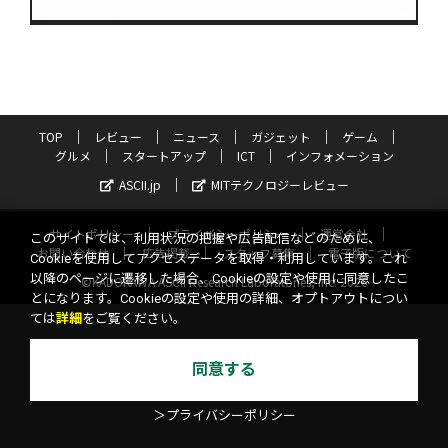
TOP
レビュー
ニュース
ガジェット
ゲーム
グルメ
スタートアップ
ICT
インフォメーション
ASCII.jp
MITテクノロジーレビュー
サイトポリシー
プライバシーポリシー
運営会社
このサイトでは、利用状況の把握や広告配信などのために、
お問い合わせ
広告掲載
スタッフ募集
電子版について
Cookieを使用してアクセスデータを取得・利用しています。これ
以降のページに遷移した場合、Cookieの設定や使用に同意したこ
©KADOKAWA ASCII Research Laboratories, Inc. 2026
とになります。Cookieの設定や使用の詳細、オプトアウトについ
ては
詳細
をご覧ください。
同意する
＞プライバシーポリシー