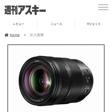
toggle
naviga
レビュー
ニュース
ガジェット
home
>
拡大画像