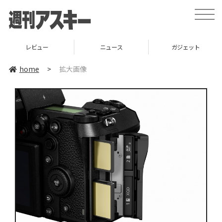
toggle
naviga
レビュー
ニュース
ガジェット
home
>
拡大画像