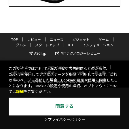
TOP
レビュー
ニュース
ガジェット
ゲーム
グルメ
スタートアップ
ICT
インフォメーション
ASCII.jp
MITテクノロジーレビュー
サイトポリシー
プライバシーポリシー
運営会社
このサイトでは、利用状況の把握や広告配信などのために、
お問い合わせ
広告掲載
スタッフ募集
電子版について
Cookieを使用してアクセスデータを取得・利用しています。これ
以降のページに遷移した場合、Cookieの設定や使用に同意したこ
©KADOKAWA ASCII Research Laboratories, Inc. 2026
とになります。Cookieの設定や使用の詳細、オプトアウトについ
ては
詳細
をご覧ください。
同意する
＞プライバシーポリシー