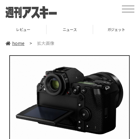
toggle
naviga
レビュー
ニュース
ガジェット
home
>
拡大画像