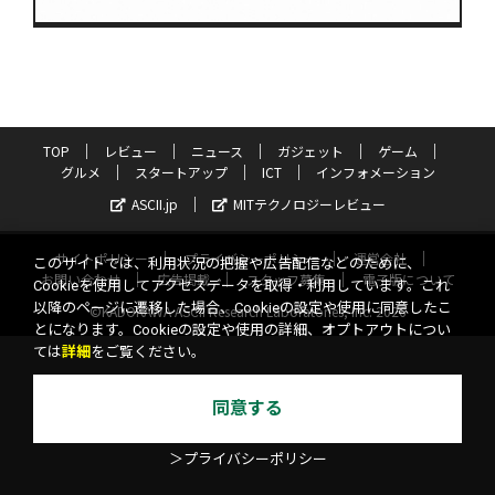
TOP
レビュー
ニュース
ガジェット
ゲーム
グルメ
スタートアップ
ICT
インフォメーション
ASCII.jp
MITテクノロジーレビュー
サイトポリシー
プライバシーポリシー
運営会社
このサイトでは、利用状況の把握や広告配信などのために、
お問い合わせ
広告掲載
スタッフ募集
電子版について
Cookieを使用してアクセスデータを取得・利用しています。これ
以降のページに遷移した場合、Cookieの設定や使用に同意したこ
©KADOKAWA ASCII Research Laboratories, Inc. 2026
とになります。Cookieの設定や使用の詳細、オプトアウトについ
ては
詳細
をご覧ください。
同意する
＞プライバシーポリシー