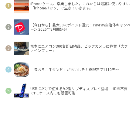
iPhoneケース、卒業しました。これからは最高に使いやすい
「iPhoneバック」で生きていきます。
【今日から】最大30％ポイント還元！PayPay自治体キャンペ
ーン 2026年8月開始分
熊本にエアコン300台即日納品、ビックカメラに称賛「大フ
ァインプレー」
「鬼おろし牛タン丼」がおいしそ！夏限定で1110円～
USB-Cだけで使える9.2型サブディスプレイ登場 HDMI不要
でPCケース内にも設置可能