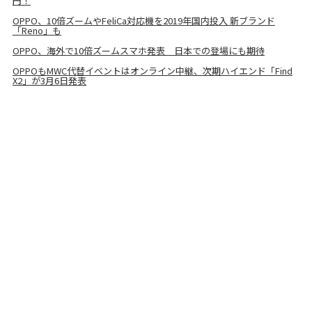
円！
OPPO、10倍ズームやFeliCa対応機を2019年国内投入 新ブランド
「Reno」も
OPPO、海外で10倍ズームスマホ発表 日本での登場にも期待
OPPOもMWC代替イベントはオンライン中継、次期ハイエンド「Find
X2」が3月6日発表