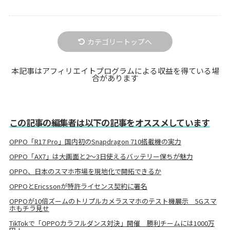
カテゴリートップへ
本記事はアフィリエイトプログラムによる収益を得ている場
合があります
この記事の編集者は以下の記事をオススメしています
OPPO「R17 Pro」国内初のSnapdragon 710搭載機の実力
OPPO「AX7」は大画面と2～3日使えるバッテリー保ちが魅力
OPPO、日本のスマホ市場を現地化で開拓できるか
OPPOとEricssonが特許ライセンス契約に署名
OPPOが10倍ズームのトリプルカメラスマホのテスト機展示 5Gスマ
ホもチラ見せ
TikTokで「OPPOカラフルダンス対決」開催 勝利チームには1000万