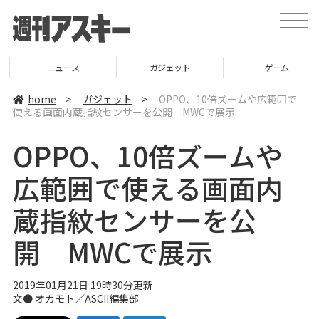
t
o
g
g
l
ニュース
ガジェット
ゲーム
e
n
a
home
>
ガジェット
>
OPPO、10倍ズームや広範囲で
v
使える画面内蔵指紋センサーを公開 MWCで展示
i
g
a
OPPO、10倍ズームや
t
i
o
広範囲で使える画面内
n
蔵指紋センサーを公
開 MWCで展示
2019年01月21日 19時30分更新
文● オカモト／ASCII編集部