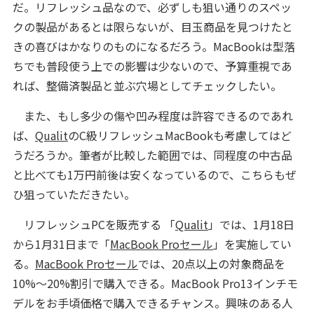
だ。リフレッシュ品なので、必ずしも狙い通りのスペッ
クの製品があるとは限らないが、目玉商品を見つけたと
きの喜びはかなりのものになるだろう。MacBookは型落
ちでも普段使う上での影響は少ないので、予算重視であ
れば、整備済製品と並ぶ穴場としてチェックしたい。
また、もし多少の傷や凹み程度は許容できるのであれ
ば、
Qualit
のC級リフレッシュMacBookも考慮してはど
うだろうか。筆者が比較した範囲では、同程度の中古品
と比べても1万円前後は安くなっているので、こちらもぜ
ひ狙っていただきたい。
リフレッシュPCを販売する 「
Qualit
」では、1月18日
から1月31日まで「
MacBook Proセール
」を実施してい
る。
MacBook Proセール
では、20点以上の対象商品を
10%～20%割引で購入できる。MacBook Pro13インチモ
デルをお手頃価格で購入できるチャンス。興味のある人