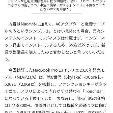
アップルが在宅交換修理用に使う梱包材に似た、「ビニールラップ
できつく固定しつつ、中空で衝撃に耐える」タイプ。不要なゴミが
出ないので好印象だ。
内容はMac本体に加えて、ACアダプターと電源ケーブ
ルのみというシンプルさ。とはいえMacの場合、元々シ
ステムのインストールディスクは付属せず、インターネ
ット経由でインストールするため、外箱以外はほぼ、新
品や整備品を購入したのと変わらないと言っていいだろ
う。
今回検証したMacBook Pro 13インチの2016年発売モ
デル（MLVP2J/A）は、第6世代（Skylake）のCore i5-
6267U（2.9GHz）を搭載し、ファンクションキーがタッ
チ式で、アプリによって内容が切り替わる「TouchBar」
になっている上位モデルだ。ちなみに、発売当時の価格
は17万8800円。位置付けとしては機種名の通りプロ向け
だが、GPUはCPU内蔵のIris Graphics 550で、3DCGやビ