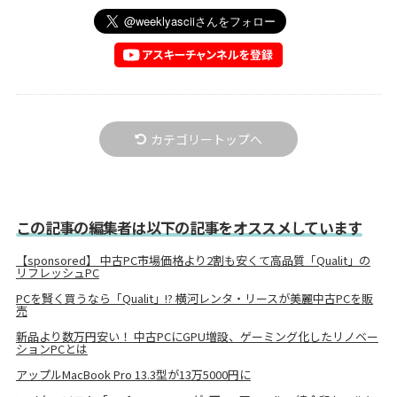
カテゴリートップへ
この記事の編集者は以下の記事をオススメしています
【sponsored】 中古PC市場価格より2割も安くて高品質「Qualit」の
リフレッシュPC
PCを賢く買うなら「Qualit」!? 横河レンタ・リースが美麗中古PCを販
売
新品より数万円安い！ 中古PCにGPU増設、ゲーミング化したリノベー
ションPCとは
アップルMacBook Pro 13.3型が13万5000円に