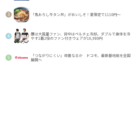
「鬼おろし牛タン丼」がおいしそ！夏限定で1110円～
腰は大風量ファン、背中はペルチェ冷却。ダブルで身体を冷
やす1着2役のファン付きウェアが10,980円
「つながりにくい」改善なるか ドコモ、最新基地局を全国
展開へ