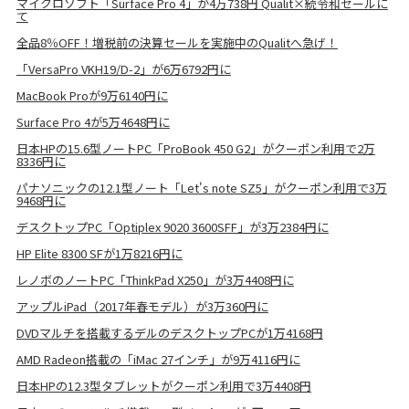
マイクロソフト「Surface Pro 4」が4万738円 Qualit×続令和セールに
て
全品8％OFF！増税前の決算セールを実施中のQualitへ急げ！
「VersaPro VKH19/D-2」が6万6792円に
MacBook Proが9万6140円に
Surface Pro 4が5万4648円に
日本HPの15.6型ノートPC「ProBook 450 G2」がクーポン利用で2万
8336円に
パナソニックの12.1型ノート「Let's note SZ5」がクーポン利用で3万
9468円に
デスクトップPC「Optiplex 9020 3600SFF」が3万2384円に
HP Elite 8300 SFが1万8216円に
レノボのノートPC「ThinkPad X250」が3万4408円に
アップルiPad（2017年春モデル）が3万360円に
DVDマルチを搭載するデルのデスクトップPCが1万4168円
AMD Radeon搭載の「iMac 27インチ」が9万4116円に
日本HPの12.3型タブレットがクーポン利用で3万4408円