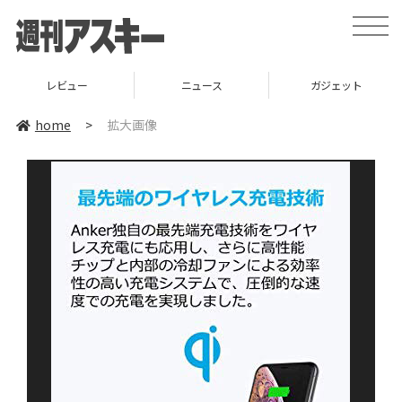
toggle
naviga
レビュー
ニュース
ガジェット
home
>
拡大画像