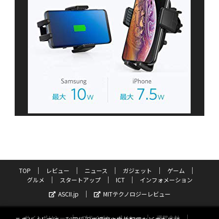
TOP
レビュー
ニュース
ガジェット
ゲーム
グルメ
スタートアップ
ICT
インフォメーション
ASCII.jp
MITテクノロジーレビュー
サイトポリシー
プライバシーポリシー
運営会社