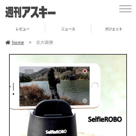
toggle
naviga
レビュー
ニュース
ガジェット
home
>
拡大画像