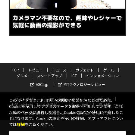
TOP
レビュー
ニュース
ガジェット
ゲーム
グルメ
スタートアップ
ICT
インフォメーション
ASCII.jp
MITテクノロジーレビュー
サイトポリシー
プライバシーポリシー
運営会社
このサイトでは、利用状況の把握や広告配信などのために、
お問い合わせ
広告掲載
スタッフ募集
電子版について
Cookieを使用してアクセスデータを取得・利用しています。これ
以降のページに遷移した場合、Cookieの設定や使用に同意したこ
©KADOKAWA ASCII Research Laboratories, Inc. 2026
とになります。Cookieの設定や使用の詳細、オプトアウトについ
ては
詳細
をご覧ください。