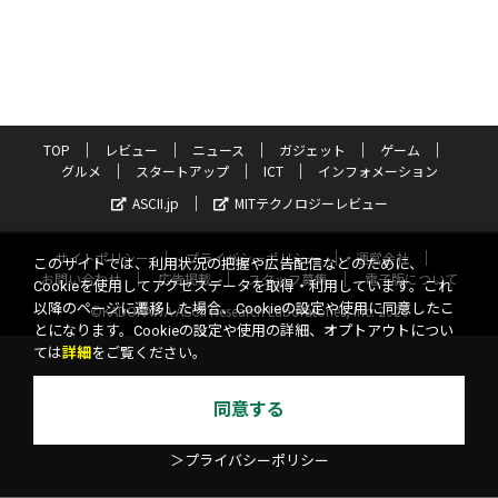
TOP
レビュー
ニュース
ガジェット
ゲーム
グルメ
スタートアップ
ICT
インフォメーション
ASCII.jp
MITテクノロジーレビュー
サイトポリシー
プライバシーポリシー
運営会社
このサイトでは、利用状況の把握や広告配信などのために、
お問い合わせ
広告掲載
スタッフ募集
電子版について
Cookieを使用してアクセスデータを取得・利用しています。これ
以降のページに遷移した場合、Cookieの設定や使用に同意したこ
©KADOKAWA ASCII Research Laboratories, Inc. 2026
とになります。Cookieの設定や使用の詳細、オプトアウトについ
ては
詳細
をご覧ください。
同意する
＞プライバシーポリシー