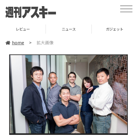
toggle
naviga
レビュー
ニュース
ガジェット
home
>
拡大画像