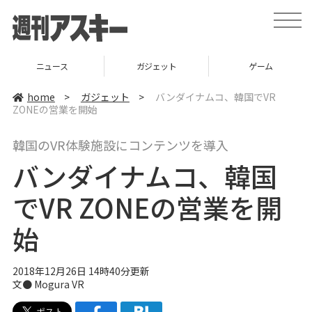
t
o
g
g
l
ニュース
ガジェット
ゲーム
e
n
a
home
>
ガジェット
>
バンダイナムコ、韓国でVR
v
ZONEの営業を開始
i
g
a
韓国のVR体験施設にコンテンツを導入
t
i
バンダイナムコ、韓国
o
n
でVR ZONEの営業を開
始
2018年12月26日 14時40分更新
文● Mogura VR