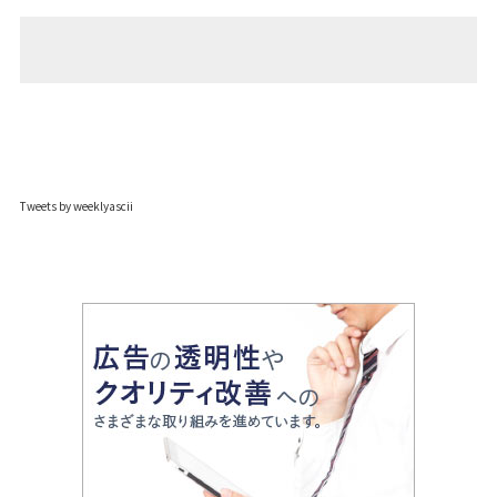
Tweets by weeklyascii