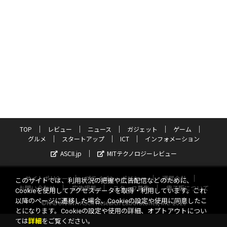
TOP
レビュー
ニュース
ガジェット
ゲーム
グルメ
スタートアップ
ICT
インフォメーション
ASCII.jp
MITテクノロジーレビュー
サイトポリシー
プライバシーポリシー
運営会社
このサイトでは、利用状況の把握や広告配信などのために、
お問い合わせ
広告掲載
スタッフ募集
電子版について
Cookieを使用してアクセスデータを取得・利用しています。これ
以降のページに遷移した場合、Cookieの設定や使用に同意したこ
©KADOKAWA ASCII Research Laboratories, Inc. 2026
とになります。Cookieの設定や使用の詳細、オプトアウトについ
ては
詳細
をご覧ください。