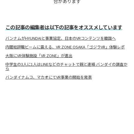
合があります
この記事の編集者は以下の記事をオススメしています
バンナムがHYUNDAIと事業協定、日本のVRコンテンツを韓国へ
内閣総辞職ビームに震える、VR ZONE OSAKA「ゴジラVR」体験レポ
大阪にVR体験施設「VR ZONE」が進出
中学生の3人に1人はLINEなどのチャットで親と連絡 バンダイの調査か
ら
バンダイナムコ、マカオにてVR事業の開始を発表