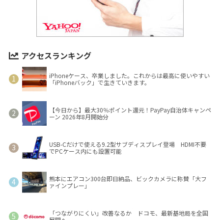
アクセスランキング
iPhoneケース、卒業しました。これからは最高に使いやすい
「iPhoneバック」で生きていきます。
【今日から】最大30％ポイント還元！PayPay自治体キャンペ
ーン 2026年8月開始分
USB-Cだけで使える9.2型サブディスプレイ登場 HDMI不要
でPCケース内にも設置可能
熊本にエアコン300台即日納品、ビックカメラに称賛「大フ
ァインプレー」
「つながりにくい」改善なるか ドコモ、最新基地局を全国
展開へ