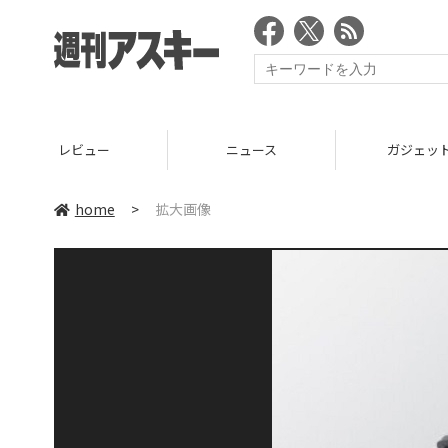
レビュー
ニュース
ガジェッ
home
>
拡大画像