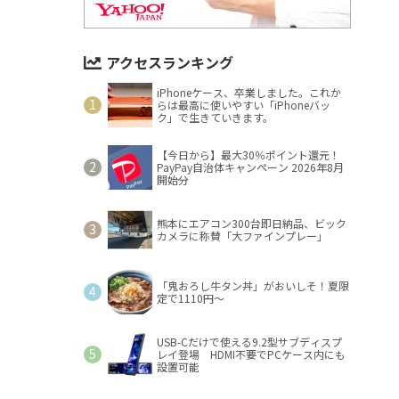
アクセスランキング
iPhoneケース、卒業しました。これか
らは最高に使いやすい「iPhoneバッ
ク」で生きていきます。
【今日から】最大30％ポイント還元！
PayPay自治体キャンペーン 2026年8月
開始分
熊本にエアコン300台即日納品、ビック
カメラに称賛「大ファインプレー」
「鬼おろし牛タン丼」がおいしそ！夏限
定で1110円～
USB-Cだけで使える9.2型サブディスプ
レイ登場 HDMI不要でPCケース内にも
設置可能