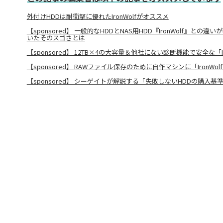
外付けHDDは耐衝撃に優れたIronWolfがオススメ
【sponsored】 一般的なHDDとNAS用HDD『IronWolf』と
いたそのスゴさとは
【sponsored】 12TB×4の大容量＆他社にない診断機能で安全な「I
【sponsored】 RAWファイル保存のために自作マシンに「IronWo
【sponsored】 シーゲイトが解説する「失敗しないHDDの購入基