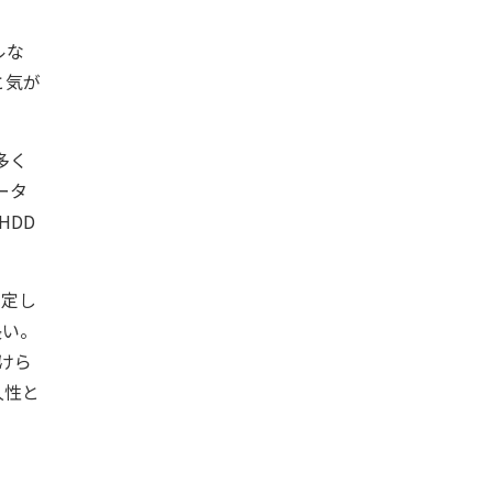
ルな
と気が
多く
ータ
HDD
想定し
長い。
けら
久性と