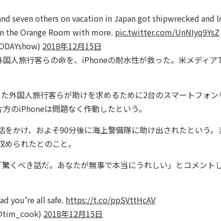
nd seven others on vacation in Japan got shipwrecked and lo
in the Orange Room with more.
pic.twitter.com/UnNIyq9YsZ
ODAYshow)
2018年12月15日
旅行客らの命を、iPhoneの耐水性が救った。米メディアT
にあった外国人旅行客らが助けを求めるために2台のスマートフォン
のiPhoneは問題なく作動したという。
電話をかけ、およそ90分後に海上警備隊に助け出されたという。
に収められたとのこと。
「驚くべき話だ。あなたが無事で本当にうれしい」とコメント
d you’re all safe.
https://t.co/ppSVttHcAV
@tim_cook)
2018年12月15日