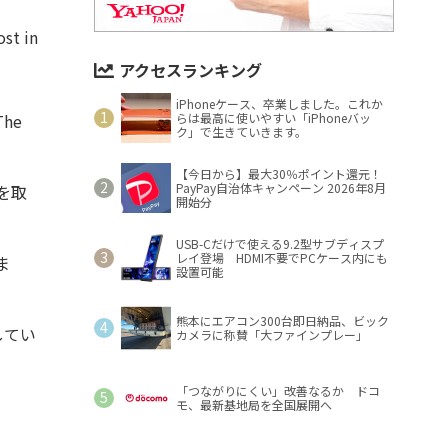
st in
アクセスランキング
iPhoneケース、卒業しました。これか
he
らは最高に使いやすい「iPhoneバッ
ク」で生きていきます。
【今日から】最大30％ポイント還元！
PayPay自治体キャンペーン 2026年8月
を取
開始分
USB-Cだけで使える9.2型サブディスプ
レイ登場 HDMI不要でPCケース内にも
ま
設置可能
熊本にエアコン300台即日納品、ビック
してい
カメラに称賛「大ファインプレー」
「つながりにくい」改善なるか ドコ
モ、最新基地局を全国展開へ