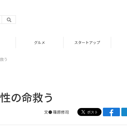
グルメ
スタートアップ
命救う
女性の命救う
文● 篠原修司