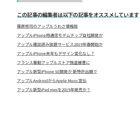
この記事の編集者は以下の記事をオススメしています
篠原修司のアップルうわさ情報局
アップルiPhone用通信モデムチップ自社開発か
アップル雑誌読み放題サービス2019年春開始か
アップルiPhone来年もデザイン変化なし？
フランス暴動アップルストア強盗被害に
アップル新型iPhone SE開発か 新特許出願で
アップルAndroidからApple Music宣伝
アップル新型iPad miniを2019年発売か？