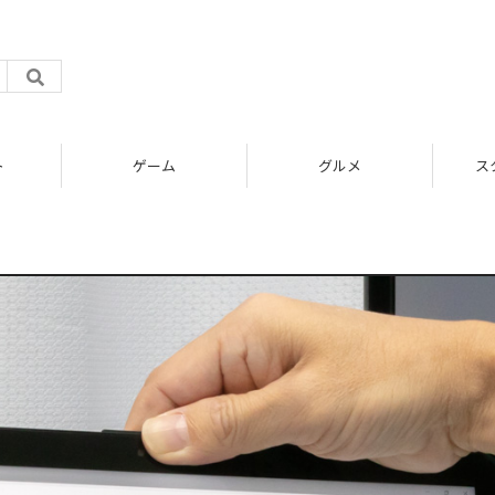
ト
ゲーム
グルメ
ス