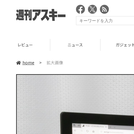
レビュー
ニュース
ガジェッ
home
>
拡大画像