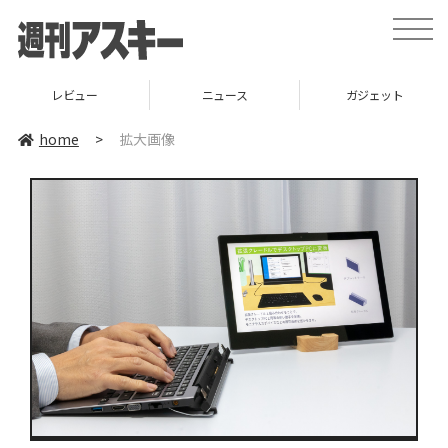
toggle
naviga
レビュー
ニュース
ガジェット
home
>
拡大画像