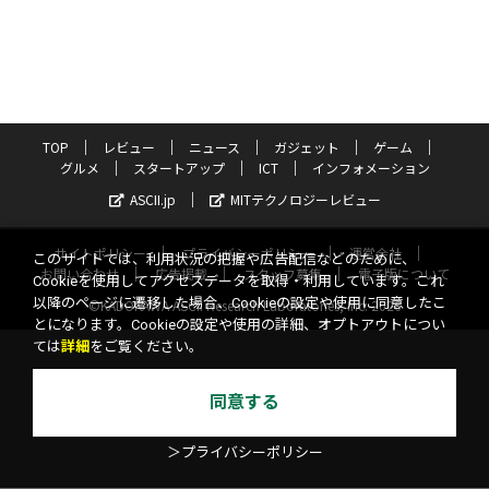
TOP
レビュー
ニュース
ガジェット
ゲーム
グルメ
スタートアップ
ICT
インフォメーション
ASCII.jp
MITテクノロジーレビュー
サイトポリシー
プライバシーポリシー
運営会社
このサイトでは、利用状況の把握や広告配信などのために、
お問い合わせ
広告掲載
スタッフ募集
電子版について
Cookieを使用してアクセスデータを取得・利用しています。これ
以降のページに遷移した場合、Cookieの設定や使用に同意したこ
©KADOKAWA ASCII Research Laboratories, Inc. 2026
とになります。Cookieの設定や使用の詳細、オプトアウトについ
ては
詳細
をご覧ください。
同意する
＞プライバシーポリシー