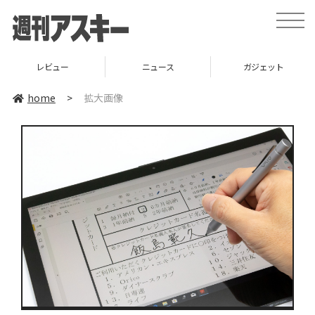
toggle
naviga
レビュー
ニュース
ガジェット
home
>
拡大画像