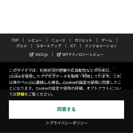
TOP
レビュー
ニュース
ガジェット
ゲーム
グルメ
スタートアップ
ICT
インフォメーション
ASCII.jp
MITテクノロジーレビュー
サイトポリシー
プライバシーポリシー
運営会社
このサイトでは、利用状況の把握や広告配信などのために、
お問い合わせ
広告掲載
スタッフ募集
電子版について
Cookieを使用してアクセスデータを取得・利用しています。これ
以降のページに遷移した場合、Cookieの設定や使用に同意したこ
©KADOKAWA ASCII Research Laboratories, Inc. 2026
とになります。Cookieの設定や使用の詳細、オプトアウトについ
ては
詳細
をご覧ください。
同意する
＞プライバシーポリシー