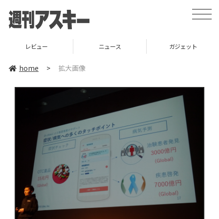
toggle
naviga
レビュー
ニュース
ガジェット
home
>
拡大画像