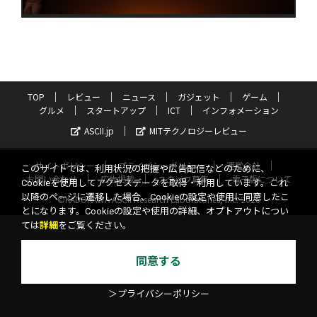
TOP
レビュー
ニュース
ガジェット
ゲーム
グルメ
スタートアップ
ICT
インフォメーション
ASCII.jp
MITテクノロジーレビュー
サイトポリシー
プライバシーポリシー
運営会社
このサイトでは、利用状況の把握や広告配信などのために、
お問い合わせ
広告掲載
スタッフ募集
電子版について
Cookieを使用してアクセスデータを取得・利用しています。これ
以降のページに遷移した場合、Cookieの設定や使用に同意したこ
©KADOKAWA ASCII Research Laboratories, Inc. 2026
とになります。Cookieの設定や使用の詳細、オプトアウトについ
ては
詳細
をご覧ください。
同意する
＞プライバシーポリシー