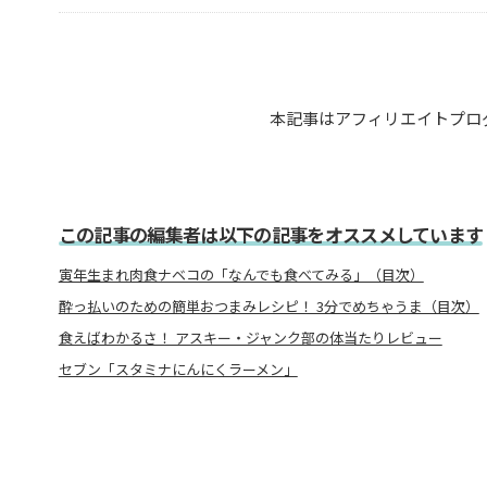
本記事はアフィリエイトプロ
この記事の編集者は以下の記事をオススメしています
寅年生まれ肉食ナベコの「なんでも食べてみる」（目次）
酔っ払いのための簡単おつまみレシピ！ 3分でめちゃうま（目次）
食えばわかるさ！ アスキー・ジャンク部の体当たりレビュー
セブン「スタミナにんにくラーメン」