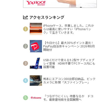
アクセスランキング
iPhoneケース、卒業しました。これか
らは最高に使いやすい「iPhoneバッ
ク」で生きていきます。
【今日から】最大30％ポイント還元！
PayPay自治体キャンペーン 2026年8月
開始分
USB-Cだけで使える9.2型サブディスプ
レイ登場 HDMI不要でPCケース内にも
設置可能
熊本にエアコン300台即日納品、ビック
カメラに称賛「大ファインプレー」
「つながりにくい」改善なるか ドコ
モ、最新基地局を全国展開へ