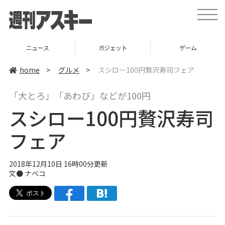
t
o
g
g
l
ニュース
ガジェット
ゲーム
e
n
a
home
>
グルメ
>
スシロー100円贅沢寿司フェア
v
i
g
「大とろ」「あわび」などが100円
a
t
スシロー100円贅沢寿司
i
o
n
フェア
2018年12月10日 16時00分更新
文●
ナベコ