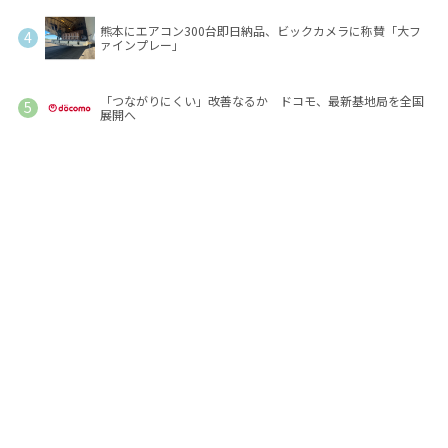
熊本にエアコン300台即日納品、ビックカメラに称賛「大フ
ァインプレー」
「つながりにくい」改善なるか ドコモ、最新基地局を全国
展開へ