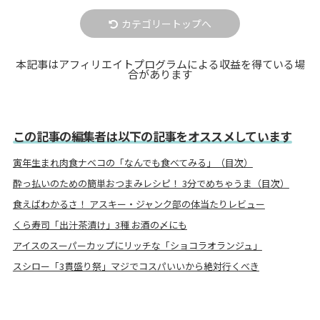
カテゴリートップへ
本記事はアフィリエイトプログラムによる収益を得ている場
合があります
この記事の編集者は以下の記事をオススメしています
寅年生まれ肉食ナベコの「なんでも食べてみる」（目次）
酔っ払いのための簡単おつまみレシピ！ 3分でめちゃうま（目次）
食えばわかるさ！ アスキー・ジャンク部の体当たりレビュー
くら寿司「出汁茶漬け」3種 お酒の〆にも
アイスのスーパーカップにリッチな「ショコラオランジュ」
スシロー「3貫盛り祭」マジでコスパいいから絶対行くべき