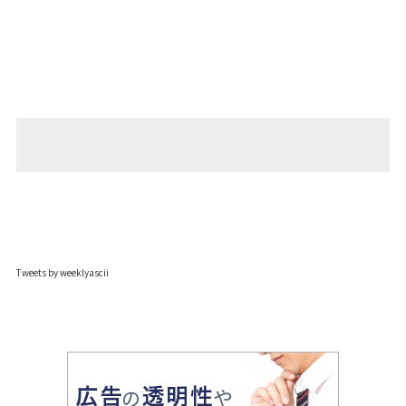
Tweets by weeklyascii