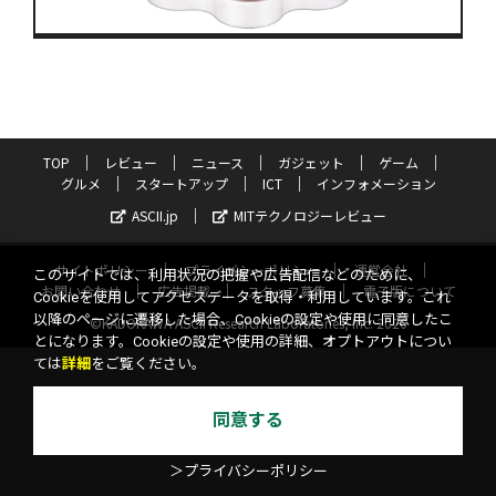
TOP
レビュー
ニュース
ガジェット
ゲーム
グルメ
スタートアップ
ICT
インフォメーション
ASCII.jp
MITテクノロジーレビュー
サイトポリシー
プライバシーポリシー
運営会社
このサイトでは、利用状況の把握や広告配信などのために、
お問い合わせ
広告掲載
スタッフ募集
電子版について
Cookieを使用してアクセスデータを取得・利用しています。これ
以降のページに遷移した場合、Cookieの設定や使用に同意したこ
©KADOKAWA ASCII Research Laboratories, Inc. 2026
とになります。Cookieの設定や使用の詳細、オプトアウトについ
ては
詳細
をご覧ください。
同意する
＞プライバシーポリシー