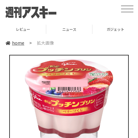
toggle
naviga
レビュー
ニュース
ガジェット
home
>
拡大画像