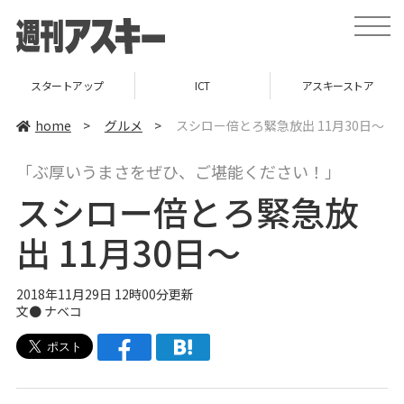
t
o
g
g
l
ICT
アスキーストア
インフォメーション
e
n
a
home
>
グルメ
>
スシロー倍とろ緊急放出 11月30日～
v
i
g
「ぶ厚いうまさをぜひ、ご堪能ください！」
a
t
スシロー倍とろ緊急放
i
o
n
出 11月30日～
2018年11月29日 12時00分更新
文●
ナベコ