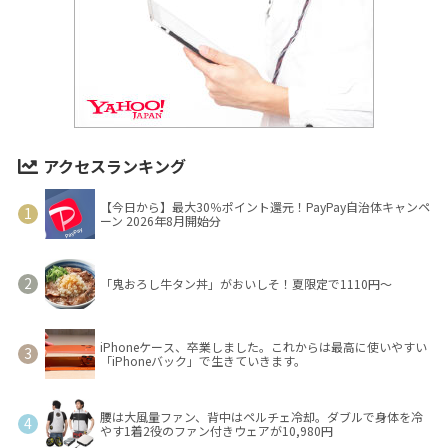
アクセスランキング
【今日から】最大30％ポイント還元！PayPay自治体キャンペ
ーン 2026年8月開始分
「鬼おろし牛タン丼」がおいしそ！夏限定で1110円～
iPhoneケース、卒業しました。これからは最高に使いやすい
「iPhoneバック」で生きていきます。
腰は大風量ファン、背中はペルチェ冷却。ダブルで身体を冷
やす1着2役のファン付きウェアが10,980円