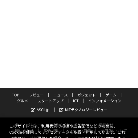
TOP
レビュー
ニュース
ガジェット
ゲーム
グルメ
スタートアップ
ICT
インフォメーション
ASCII.jp
MITテクノロジーレビュー
サイトポリシー
プライバシーポリシー
運営会社
このサイトでは、利用状況の把握や広告配信などのために、
お問い合わせ
広告掲載
スタッフ募集
電子版について
Cookieを使用してアクセスデータを取得・利用しています。これ