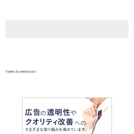
Tweets by weeklyascii