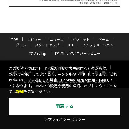
TOP
レビュー
ニュース
ガジェット
ゲーム
グルメ
スタートアップ
ICT
インフォメーション
ASCII.jp
MITテクノロジーレビュー
サイトポリシー
プライバシーポリシー
運営会社
このサイトでは、利用状況の把握や広告配信などのために、
お問い合わせ
広告掲載
スタッフ募集
電子版について
Cookieを使用してアクセスデータを取得・利用しています。これ
以降のページに遷移した場合、Cookieの設定や使用に同意したこ
©KADOKAWA ASCII Research Laboratories, Inc. 2026
とになります。Cookieの設定や使用の詳細、オプトアウトについ
ては
詳細
をご覧ください。
同意する
＞プライバシーポリシー