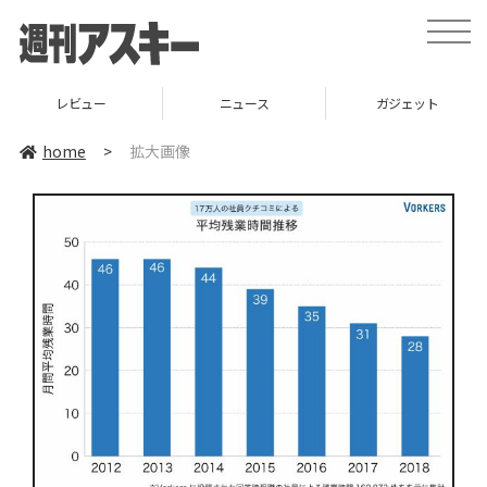
toggle
naviga
レビュー
ニュース
ガジェット
home
>
拡大画像