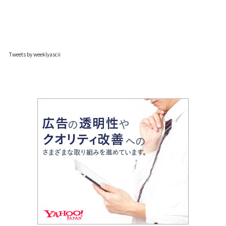
Tweets by weeklyascii