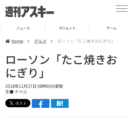
t
o
g
g
l
ニュース
ガジェット
ゲーム
e
n
a
home
>
グルメ
>
ローソン「たこ焼きおにぎり」
v
i
g
ローソン「たこ焼きお
a
t
i
にぎり」
o
n
2018年11月27日 08時00分更新
文●
ナベコ