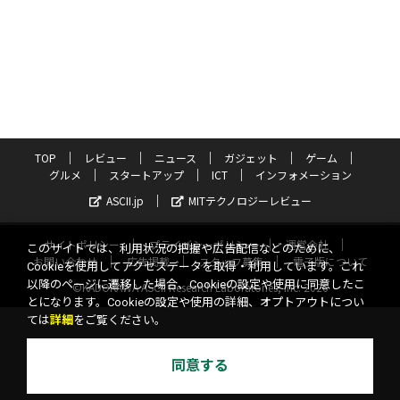
TOP
レビュー
ニュース
ガジェット
ゲーム
グルメ
スタートアップ
ICT
インフォメーション
ASCII.jp
MITテクノロジーレビュー
サイトポリシー
プライバシーポリシー
運営会社
このサイトでは、利用状況の把握や広告配信などのために、
お問い合わせ
広告掲載
スタッフ募集
電子版について
Cookieを使用してアクセスデータを取得・利用しています。これ
以降のページに遷移した場合、Cookieの設定や使用に同意したこ
©KADOKAWA ASCII Research Laboratories, Inc. 2026
とになります。Cookieの設定や使用の詳細、オプトアウトについ
ては
詳細
をご覧ください。
同意する