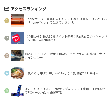
アクセスランキング
iPhoneケース、卒業しました。これからは最高に使いやすい
「iPhoneバック」で生きていきます。
【今日から】最大30％ポイント還元！PayPay自治体キャンペ
ーン 2026年8月開始分
熊本にエアコン300台即日納品、ビックカメラに称賛「大フ
ァインプレー」
「鬼おろし牛タン丼」がおいしそ！夏限定で1110円～
USB-Cだけで使える9.2型サブディスプレイ登場 HDMI不要
でPCケース内にも設置可能