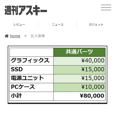
toggle
naviga
レビュー
ニュース
ガジェット
home
>
拡大画像