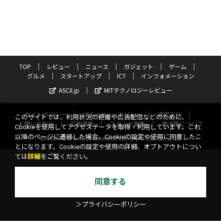
TOP
レビュー
ニュース
ガジェット
ゲーム
グルメ
スタートアップ
ICT
インフォメーション
ASCII.jp
MITテクノロジーレビュー
サイトポリシー
プライバシーポリシー
運営会社
このサイトでは、利用状況の把握や広告配信などのために、
お問い合わせ
広告掲載
スタッフ募集
電子版について
Cookieを使用してアクセスデータを取得・利用しています。これ
以降のページに遷移した場合、Cookieの設定や使用に同意したこ
©KADOKAWA ASCII Research Laboratories, Inc. 2026
とになります。Cookieの設定や使用の詳細、オプトアウトについ
ては
詳細
をご覧ください。
同意する
＞プライバシーポリシー