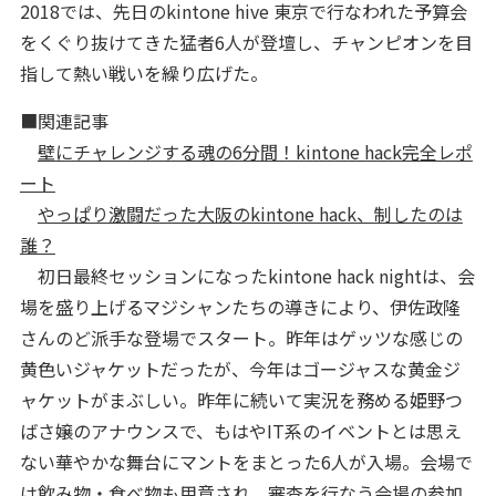
2018では、先日のkintone hive 東京で行なわれた予算会
をくぐり抜けてきた猛者6人が登壇し、チャンピオンを目
指して熱い戦いを繰り広げた。
■関連記事
壁にチャレンジする魂の6分間！kintone hack完全レポ
ート
やっぱり激闘だった大阪のkintone hack、制したのは
誰？
初日最終セッションになったkintone hack nightは、会
場を盛り上げるマジシャンたちの導きにより、伊佐政隆
さんのど派手な登場でスタート。昨年はゲッツな感じの
黄色いジャケットだったが、今年はゴージャスな黄金ジ
ャケットがまぶしい。昨年に続いて実況を務める姫野つ
ばさ嬢のアナウンスで、もはやIT系のイベントとは思え
ない華やかな舞台にマントをまとった6人が入場。会場で
は飲み物・食べ物も用意され、審査を行なう会場の参加