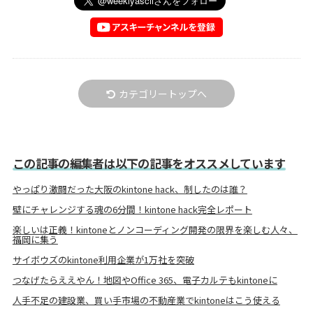
カテゴリートップへ
この記事の編集者は以下の記事をオススメしています
やっぱり激闘だった大阪のkintone hack、制したのは誰？
壁にチャレンジする魂の6分間！kintone hack完全レポート
楽しいは正義！kintoneとノンコーディング開発の限界を楽しむ人々、
福岡に集う
サイボウズのkintone利用企業が1万社を突破
つなげたらええやん！地図やOffice 365、電子カルテもkintoneに
人手不足の建設業、買い手市場の不動産業でkintoneはこう使える