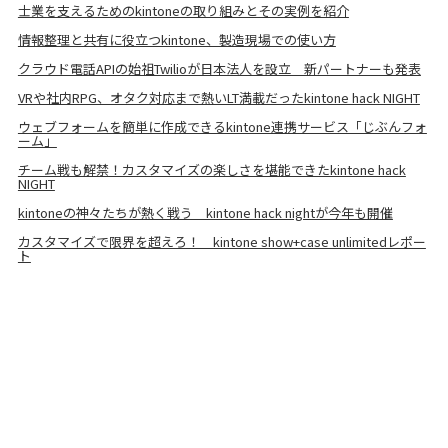
士業を支えるためのkintoneの取り組みとその実例を紹介
情報整理と共有に役立つkintone、製造現場での使い方
クラウド電話APIの始祖Twilioが日本法人を設立 新パートナーも発表
VRや社内RPG、オタク対応まで熱いLT満載だったkintone hack NIGHT
ウェブフォームを簡単に作成できるkintone連携サービス「じぶんフォ
ーム」
チーム戦も解禁！カスタマイズの楽しさを堪能できたkintone hack
NIGHT
kintoneの神々たちが熱く戦う kintone hack nightが今年も開催
カスタマイズで限界を超えろ！ kintone show+case unlimitedレポー
ト