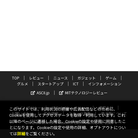
TOP
レビュー
ニュース
ガジェット
ゲーム
グルメ
スタートアップ
ICT
インフォメーション
ASCII.jp
MITテクノロジーレビュー
サイトポリシー
プライバシーポリシー
運営会社
このサイトでは、利用状況の把握や広告配信などのために、
お問い合わせ
広告掲載
スタッフ募集
電子版について
Cookieを使用してアクセスデータを取得・利用しています。これ
以降のページに遷移した場合、Cookieの設定や使用に同意したこ
©KADOKAWA ASCII Research Laboratories, Inc. 2026
とになります。Cookieの設定や使用の詳細、オプトアウトについ
ては
詳細
をご覧ください。