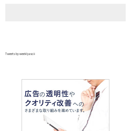
Tweets by weeklyascii