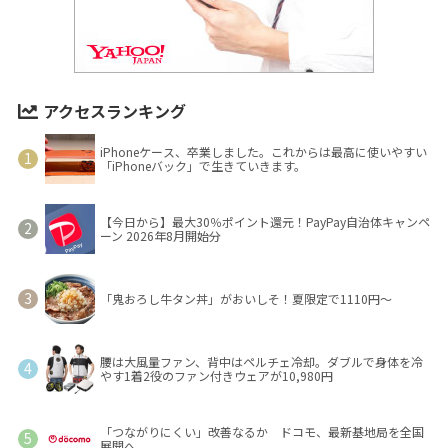
アクセスランキング
iPhoneケース、卒業しました。これからは最高に使いやすい
「iPhoneバック」で生きていきます。
【今日から】最大30％ポイント還元！PayPay自治体キャンペ
ーン 2026年8月開始分
「鬼おろし牛タン丼」がおいしそ！夏限定で1110円～
腰は大風量ファン、背中はペルチェ冷却。ダブルで身体を冷
やす1着2役のファン付きウェアが10,980円
「つながりにくい」改善なるか ドコモ、最新基地局を全国
展開へ