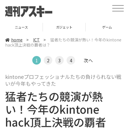
t
o
g
g
l
ニュース
ガジェット
ゲーム
e
n
a
home
>
ICT
>
猛者たちの競演が熱い！今年のkintone
v
hack頂上決戦の覇者は？
i
g
a
t
1
2
3
4
次へ
i
o
n
kintoneプロフェッショナルたちの負けられない戦
いが今年もやってきた
猛者たちの競演が熱
い！今年のkintone
hack頂上決戦の覇者