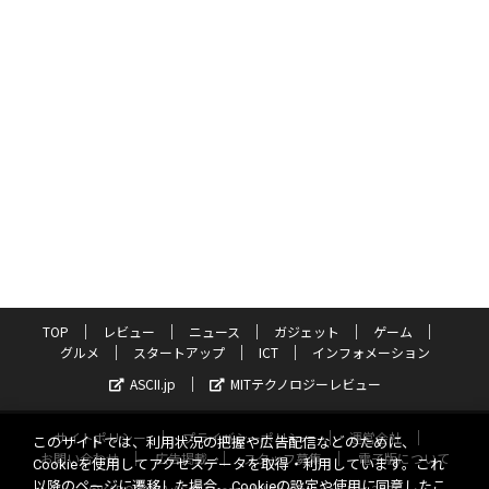
TOP
レビュー
ニュース
ガジェット
ゲーム
グルメ
スタートアップ
ICT
インフォメーション
ASCII.jp
MITテクノロジーレビュー
サイトポリシー
プライバシーポリシー
運営会社
このサイトでは、利用状況の把握や広告配信などのために、
お問い合わせ
広告掲載
スタッフ募集
電子版について
Cookieを使用してアクセスデータを取得・利用しています。これ
以降のページに遷移した場合、Cookieの設定や使用に同意したこ