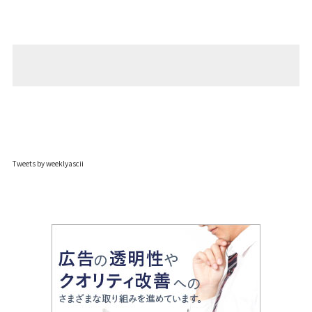
Tweets by weeklyascii