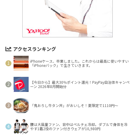
アクセスランキング
iPhoneケース、卒業しました。これからは最高に使いやすい
「iPhoneバック」で生きていきます。
【今日から】最大30％ポイント還元！PayPay自治体キャンペ
ーン 2026年8月開始分
「鬼おろし牛タン丼」がおいしそ！夏限定で1110円～
腰は大風量ファン、背中はペルチェ冷却。ダブルで身体を冷
やす1着2役のファン付きウェアが10,980円