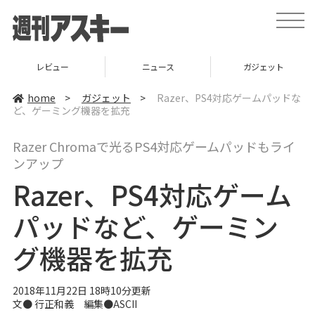
t
o
g
g
l
ニュース
ガジェット
ゲーム
e
n
a
home
>
ガジェット
>
Razer、PS4対応ゲームパッドな
v
ど、ゲーミング機器を拡充
i
g
a
Razer Chromaで光るPS4対応ゲームパッドもライ
t
i
ンアップ
o
n
Razer、PS4対応ゲーム
パッドなど、ゲーミン
グ機器を拡充
2018年11月22日 18時10分更新
文● 行正和義 編集●ASCII