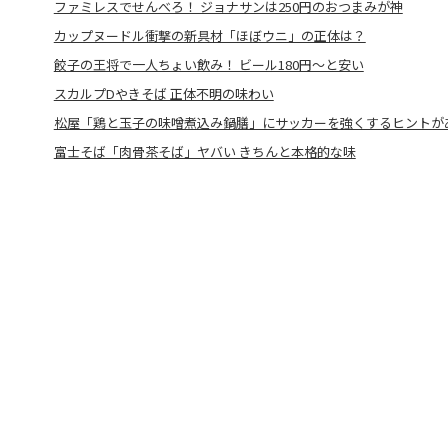
ファミレスでせんべろ！ ジョナサンは250円のおつまみが神
カップヌードル衝撃の新具材「ほぼウニ」の正体は？
餃子の王将で一人ちょい飲み！ ビール180円～と安い
スカルプDやきそば 正体不明の味わい
松屋「鶏と玉子の味噌煮込み鍋膳」にサッカーを強くするヒントが
富士そば「肉骨茶そば」ヤバい きちんと本格的な味