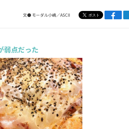
文●
モーダル小嶋／ASCII
が弱点だった