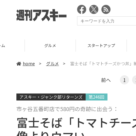
グルメ
スタートアップ
ICT
home
>
グルメ
>
富士そば「トマトチーズかつ丼」
前へ
1
アスキー・ジャンク部リターンズ
第246回
市ヶ谷五番町店で580円の奇跡に出会う：
富士そば「トマトチー
像よりウマい