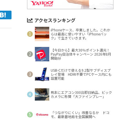
アクセスランキング
iPhoneケース、卒業しました。これか
らは最高に使いやすい「iPhoneバッ
ク」で生きていきます。
【今日から】最大30％ポイント還元！
PayPay自治体キャンペーン 2026年8月
開始分
USB-Cだけで使える9.2型サブディスプ
レイ登場 HDMI不要でPCケース内にも
設置可能
熊本にエアコン300台即日納品、ビック
カメラに称賛「大ファインプレー」
「つながりにくい」改善なるか ドコ
モ、最新基地局を全国展開へ