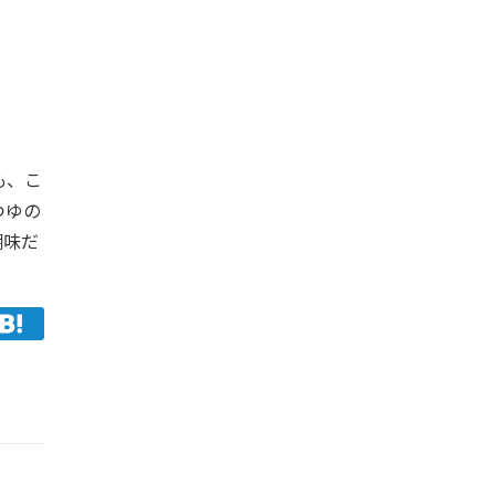
も、こ
つゆの
醐味だ