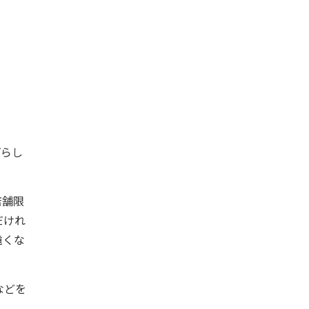
ばらし
店舗限
だけれ
遠くな
などを